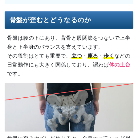
骨盤が歪むとどうなるのか
骨盤は腰の下にあり、背骨と股関節をつないで上半
身と下半身のバランスを支えています。
その役割はとても重要で、
立つ
・
座る
・
歩く
などの
日常動作にも大きく関係しており、謂わば
体の土台
です。